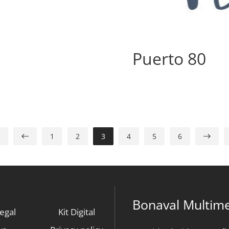
Puerto 80
1
2
3
4
5
6
Bonaval Multime
legal
Kit Digital