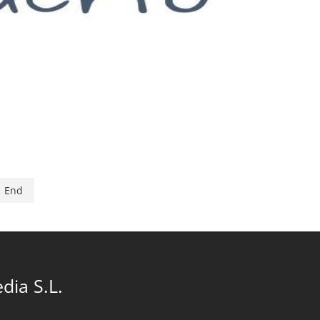
End
dia S.L.