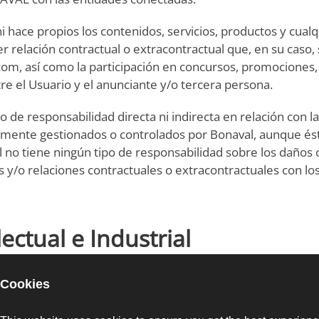
hace propios los contenidos, servicios, productos y cualq
uier relación contractual o extracontractual que, en su caso
om, así como la participación en concursos, promociones, 
e el Usuario y el anunciante y/o tercera persona.
responsabilidad directa ni indirecta en relación con la lic
tamente gestionados o controlados por Bonaval, aunque ést
no tiene ningún tipo de responsabilidad sobre los daños o
y/o relaciones contractuales o extracontractuales con los
ectual e Industrial
del usuario están protegidos por los derechos de propied
ientes titulares de los mismos en cumplimiento de la Ley 2
al, y se somete a las disposiciones transitoria de La Ley 