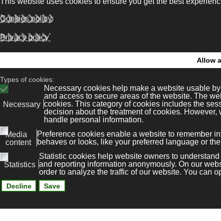
r desarollo reglamentario Real Decreto del en el que se es
ww.bonaval.com. para los fines expresamente previstos e
reproducción, distribución, modificación o comunicación pú
izados por ley.
 todos los derechos de propiedad intelectual e industrial 
ágenes, sonido, audio, vídeo, software o textos; marcas o 
mas de ordenador necesarios para su funcionamiento, acce
ás allá de los expresamente previstos en las presentes C
rechos de Propiedad Intelectual e Industrial de dicha pági
en el disco duro de su ordenador o en cualquier otro sopor
 quedando, por tanto, terminantemente prohibida la transf
xplotación, así como su modificación, alteración o descom
ispositivo de protección o sistema de seguridad que estuvier