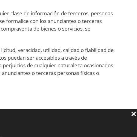
uier clase de información de terceros, personas
, se formalice con los anunciantes o terceras
compraventa de bienes o servicios, se
itud, veracidad, utilidad, calidad o fiabilidad de
os puedan ser accesibles a través de
 perjuicios de cualquier naturaleza ocasionados
 anunciantes o terceras personas físicas o
ad intelectual necesarios y han sido legalmente
3/2006, de 7 de julio, por la que se modifica el
2/2011, de 4 de marzo, de Economía Sostenible