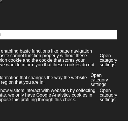
tablecen las atribuciones de la Comisión de
n el mismo o en las presentes Condiciones
blica de los mismos ya sea ésta total o parcial,
de esta página web, así como de los elementos
logotipos, combinaciones de colores, estructura y
so y uso, etc...), quedando expresamente
ondiciones.
na. Podrá visualizar los elementos de la website
te físico siempre y cuando sea, única y
ormación, distribución, comunicación pública,
pilación. El usuario deberá abstenerse de
a instalado en el las páginas del portal de