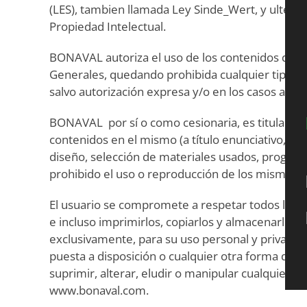
(LES), tambien llamada Ley Sinde_Wert, y ulterio
Propiedad Intelectual.
BONAVAL autoriza el uso de los contenidos de w
Generales, quedando prohibida cualquier tipo de 
salvo autorización expresa y/o en los casos autor
BONAVAL por sí o como cesionaria, es titular de
contenidos en el mismo (a título enunciativo, im
diseño, selección de materiales usados, progra
prohibido el uso o reproducción de los mismos m
El usuario se compromete a respetar todos los de
e incluso imprimirlos, copiarlos y almacenarlos 
exclusivamente, para su uso personal y privado,
puesta a disposición o cualquier otra forma de e
suprimir, alterar, eludir o manipular cualquier d
www.bonaval.com.