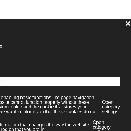
dia S.L.
c.4
paña)
l Multimedia SL
Copyright ©