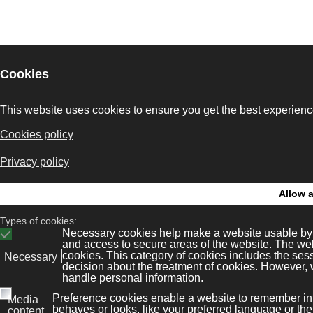
Bonaval Multime
legal
Kit Digital
ws
Privacy policy
Avenida Florida 9, 2º Ofi
Vigo 36.210
tore
Cookies policy
(Pontevedra, Galicia, Es
+34 986 447 532
rivada
Site map
Diseño y desarrollo:
Bonava