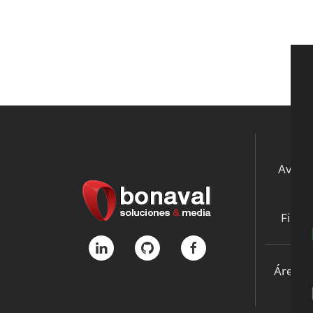
Aviso 
Ne
File S
Área p