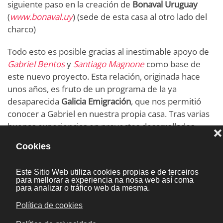
siguiente paso en la creación de
Bonaval Uruguay
(
www.bonaval.uy
) (sede de esta casa al otro lado del
charco)
Todo esto es posible gracias al inestimable apoyo de
Gabriel Bentos
y
Santiago Magnone
como base de
este nuevo proyecto. Esta relación, originada hace
unos años, es fruto de un programa de la ya
desaparecida
Galicia Emigración
, que nos permitió
conocer a Gabriel en nuestra propia casa. Tras varias
buenas experiencias en proyectos desarrollados
conjuntamente a través de la red, salvando las
distancias oceánicas, nos hemos decidido a
emprender un próspero camino entre estas dos
tierras hermanas,
Galicia
y
Uruguay
.
11 Decembro 2012