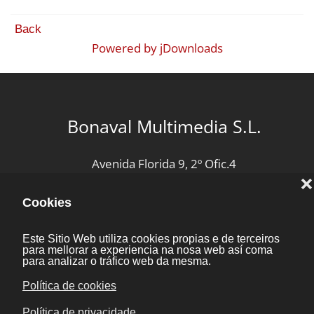
Back
Powered by jDownloads
Bonaval Multimedia S.L.
Avenida Florida 9, 2º Ofic.4
Vigo 36.210
(Pontevedra, Galicia, España)
+34 986 447 532
Diseño y desarrollo:
Bonaval Multimedia SL
Copyright ©