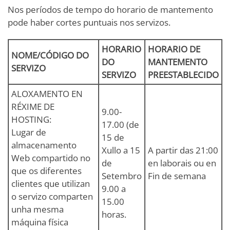
Nos períodos de tempo do horario de mantemento
pode haber cortes puntuais nos servizos.
HORARIO
HORARIO DE
NOME/CÓDIGO DO
DO
MANTEMENTO
SERVIZO
SERVIZO
PREESTABLECIDO
ALOXAMENTO EN
RÉXIME DE
9.00-
HOSTING:
17.00 (de
Lugar de
15 de
almacenamento
Xullo a 15
A partir das 21:00
Web compartido no
de
en laborais ou en
que os diferentes
Setembro
Fin de semana
clientes que utilizan
9.00 a
o servizo comparten
15.00
unha mesma
horas.
máquina física