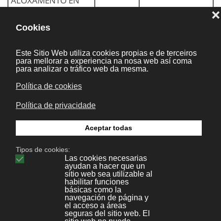
ALOXAMENTO EN
RÉXIME DE
HOUSING EN
SERVIDOR VIRTUAL
DEDICADO:
Servizo de
9.00-
aloxamento dun sitio
17.00 (de
web ou dun sistema
15 de
de información
Xullo a 15
nunha máquina
Acordar co
de
virtual que se
cliente
Setembro
destina a un cliente.
9.00 a
Desde o punto de
15.00
vista funcional é un
horas.
servidor propio do
cliente, pero neste
caso diferentes
máquinas virtuais