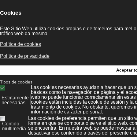
asesoramos en todo o relacionado coa
 solución para as túas necesidades,
prantación de todas as solucións