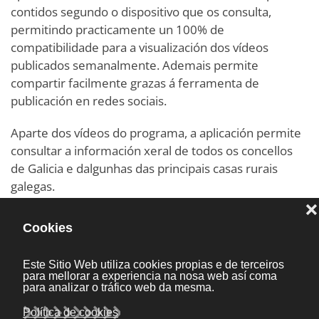
contidos segundo o dispositivo que os consulta,
permitindo practicamente un 100% de
compatibilidade para a visualización dos vídeos
publicados semanalmente. Ademais permite
compartir facilmente grazas á ferramenta de
publicación en redes sociais.
Aparte dos vídeos do programa, a aplicación permite
consultar a información xeral de todos os concellos
de Galicia e dalgunhas das principais casas rurais
galegas.
Invitámosvos a probala desde os vosos dispositivos
móbiles mediante o seguinte enlace
www.galiciaparaelmundo.com
/mobile
, o verla desde
un navegador convencional accediendo directamente
a
www.galiciaparaelmundo.com