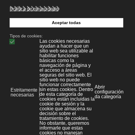
20 Xaneiro 2012
Prev
Seguinte
Bonaval Multimedia S.L.
Avenida Florida 9, 2º Ofic.4
Vigo 36.210
(Pontevedra, Galicia, España)
+34 986 447 532
Diseño y desarrollo:
Bonaval Multimedia SL
Copyright ©