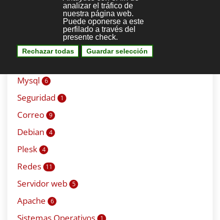
Redes Sociales
3
Seo
4
Sistemas
2
Bases de datos
0
Mysql
6
Seguridad
1
Correo
9
Debian
4
Plesk
4
Redes
11
Servidor web
5
Apache
6
Sistemas Operativos
1