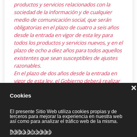
productos y servicios relacionados con la
sociedad de la información y de cualquier
medio de comunicación social, que serán
obligatorias en el plazo de cuatro a seis años
desde la entrada en vigor de esta ley para
todos los productos y servicios nuevos, y en el
plazo de ocho a diez años para todos aquellos
existentes que sean susceptibles de ajustes
razonables.
En el plazo de dos años desde la entrada en
vigor de esta ley, el Gobierno deberá realizar
los estudios integrales sobre la accesibilidad a
dichos bienes o servicios que se consideren
más relevantes desde el punto de vista de la
no discriminación y accesibilidad universal y
favoreciendo la formación en diseño para
todos:
Para administrar la gradualidad en la puesta