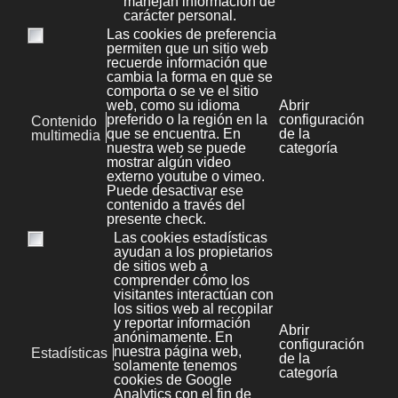
Categorías [KB]
Aplicaciones y frameworks
1
Desarrollo web
14
Wordpress
9
Joomla
16
Prestashop
1
Tips & Tricks
5
Cheats
9
Diseño
5
Legal
5
Protección de datos
0
Marketing y publicidad
1
RRHH
1