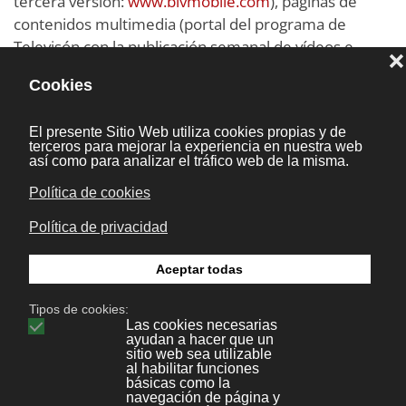
tercera versión:
www.blvmobile.com
), páginas de
contenidos multimedia (portal del programa de
Televisón con la publicación semanal de vídeos e
imágenes:
www.galiciaparaelmundo.com
), campañas
promocionales (promoción de un producto en el
sector turístico:
www.pontevedra-visitcard.com
), webs
presenciales (nuestra propia web:
www.bonaval.com
)...
Somos una de las pocas empresas de Galicia, que
disponen de un servidor dedicado para el envio de
mensajería SMS, y nuestro curriculum al respecto de
la movilidad se inicia muy pronto ya en el año 2004,
hicimos nuestras primeras aplicaciones y al año
siguiente preparamos un proyecto de I+D+i Atento,
Proyecto PGDIT 2005. (DOG 23/02/05) Sistema on
line de atención al cliente y movilidad. En lo que
concierne a telefonía y movilidad entre otros
proyectos realizados destaca la puesta en marcha de