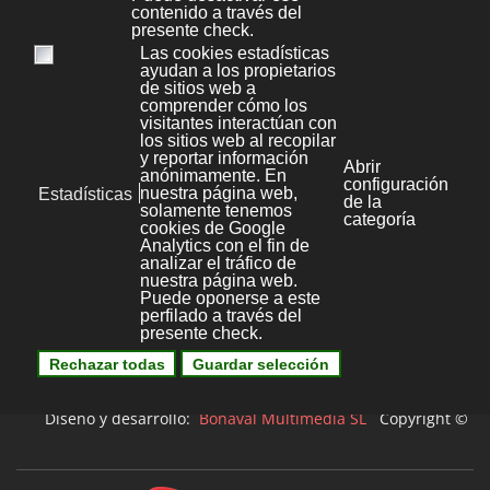
Bonaval Multimedia S.L.
Avenida Florida 9, 2º Ofic.4
Vigo 36.210
(Pontevedra, Galicia, España)
+34 986 447 532
Diseño y desarrollo:
Bonaval Multimedia SL
Copyright ©