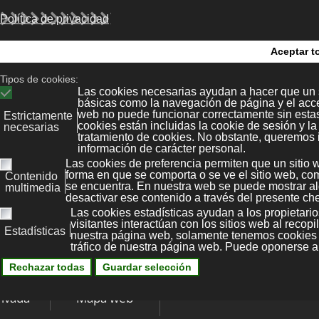
Configura tu propio VPS
desde
35,00 €/mes
(ó 30,50€ sin backup supervisado)
legal
Kit Digital
Bonaval Multime
ias
Polícita de
Privacidad
Avenida Florida 9, 2º Ofi
tore
Vigo 36.210
Política de
B
(Pontevedra, Galicia, Es
cookies
+34 986 447 532
Diseño y desarrollo:
Bonava
rivada
Mapa web