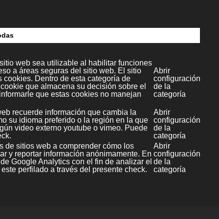
dia S.L.
c.4
paña)
l Multimedia SL
Copyright ©