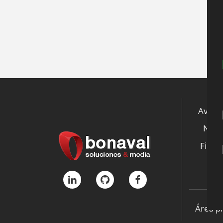
Aviso 
Notic
File S
K
Área p