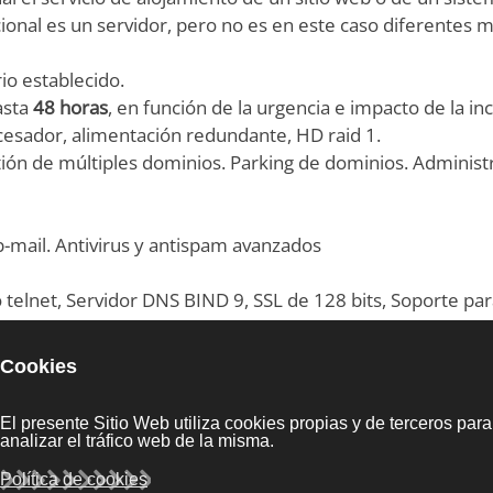
ncional es un servidor, pero no es en este caso diferentes
io establecido.
asta
48 horas
, en función de la urgencia e impacto de la in
cesador, alimentación redundante, HD raid 1.
ión de múltiples dominios. Parking de dominios. Administ
mail. Antivirus y antispam avanzados
telnet, Servidor DNS BIND 9, SSL de 128 bits, Soporte p
servidor basada en navegador e interfaces de gestión ind
porte telefónico 5*8. + Emergencias de primer y segundo 