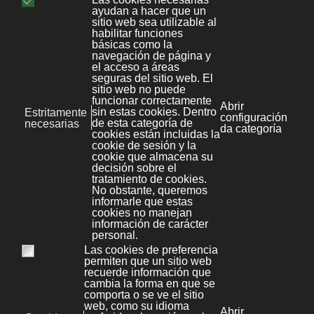
Avenida Florida 9, 2º Ofic.4
Vigo 36.210
(Pontevedra, Galicia, España)
+34 986 447 532
Diseño y desarrollo:
Bonaval Multimedia SL
Copyright ©
Aviso legal
Kit Digital
Novas
Política de Privacidade
File Store
Política de cookies