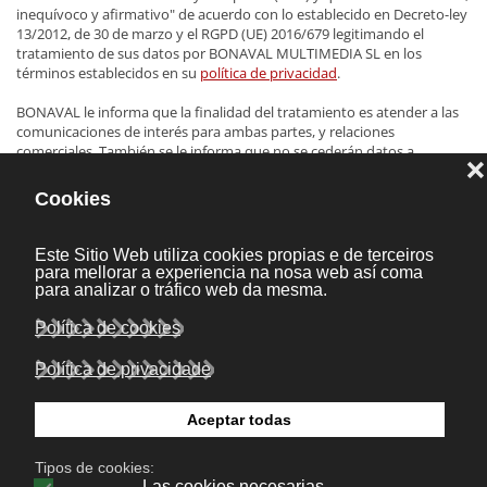
inequívoco y afirmativo" de acuerdo con lo establecido en Decreto-ley
13/2012, de 30 de marzo y el RGPD (UE) 2016/679 legitimando el
tratamiento de sus datos por BONAVAL MULTIMEDIA SL en los
términos establecidos en su
política de privacidad
.
BONAVAL le informa que la finalidad del tratamiento es atender a las
comunicaciones de interés para ambas partes, y relaciones
comerciales. También se le informa que no se cederán datos a
terceros, ni transferencias internacionales de los mismos, y que si lo
desea, podrá ejercitar los derechos de acceso, rectificación, supresión,
oposición, limitación de los datos personales mediante notificación al
correo electrónico
privacidad@bonaval.com
, y que en el caso de que
no se hayan respetado sus derechos, puede presentar una
reclamación a la Agencia Española de Protección de Datos.
Enviar
Bonaval Multimedia S.L.