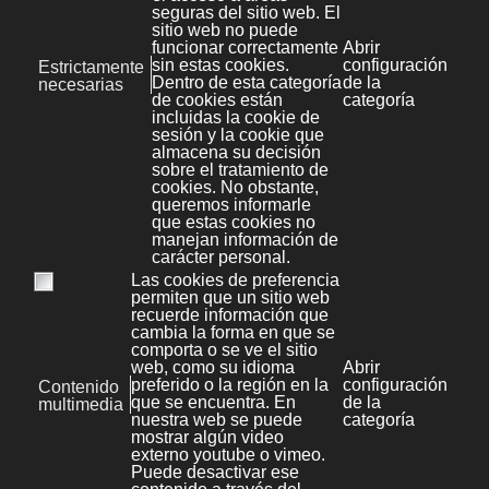
Redes Sociales
3
Seo
4
Sistemas
2
Bases de datos
0
Mysql
6
Seguridad
1
Correo
9
Debian
4
Plesk
4
Redes
11
Servidor web
5
Apache
6
Sistemas Operativos
1