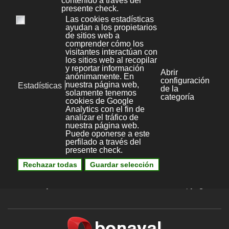
Linux
18
Windows
4
Bonaval Multimedia S.L.
Avenida Florida 9, 2º Ofic.4
Vigo 36.210
(Pontevedra, Galicia, España)
+34 986 447 532
Diseño y desarrollo:
Bonaval Multimedia SL
Copyright ©