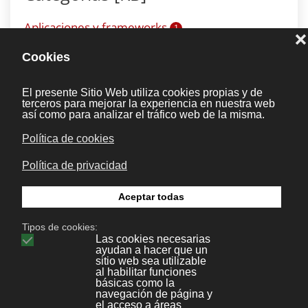
Aplicaciones y frameworks
1
Desarrollo web
14
Wordpress
9
Joomla
16
Prestashop
1
Tips & Tricks
5
Cheats
9
Diseño
5
Legal
5
Protección de datos
0
Marketing y publicidad
1
RRHH
1