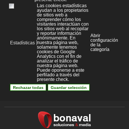
Windows
4
Bonaval Multimedia S.L.
Avenida Florida 9, 2º Ofic.4
Vigo 36.210
(Pontevedra, Galicia, España)
+34 986 447 532
Diseño y desarrollo:
Bonaval Multimedia SL
Copyright ©