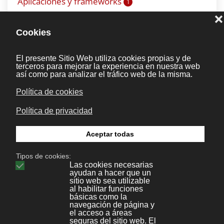
Aplicaciones y frameworks
1
Desarrollo web
14
Wordpress
9
Joomla
16
Prestashop
1
Tips & Tricks
5
Cheats
9
Diseño
5
Legal
5
Protección de datos
0
Marketing y publicidad
1
RRHH
1
Redes Sociales
3