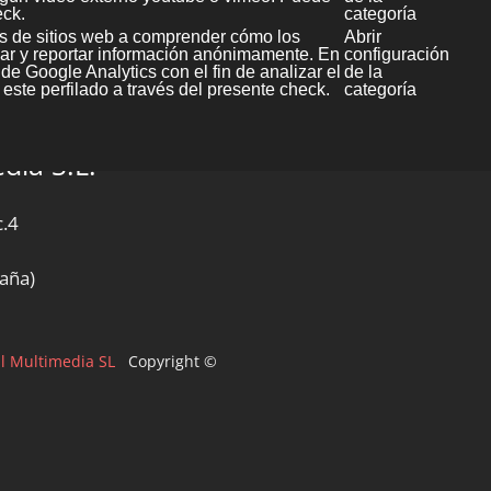
Windows
4
dia S.L.
c.4
paña)
l Multimedia SL
Copyright ©