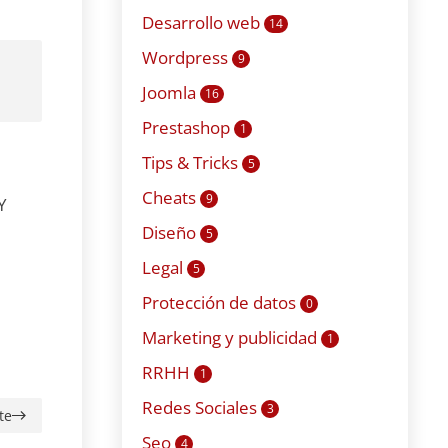
Desarrollo web
14
Wordpress
9
Joomla
16
Prestashop
1
Tips & Tricks
5
Cheats
9
Y
Diseño
5
Legal
5
Protección de datos
0
Marketing y publicidad
1
RRHH
1
Redes Sociales
3
te
Seo
4