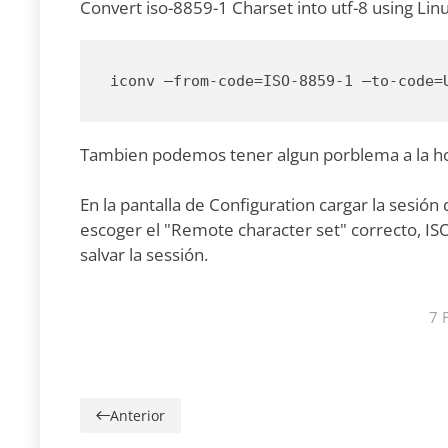
Convert iso-8859-1 Charset into utf-8 using Linu
iconv –from-code=ISO-8859-1 –to-code=
Tambien podemos tener algun porblema a la hor
En la pantalla de Configuration cargar la sesió
escoger el "Remote character set" correcto, IS
salvar la sessión.
7 
Anterior