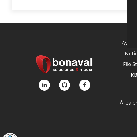
Aviso 
Notic
File S
K
Área p