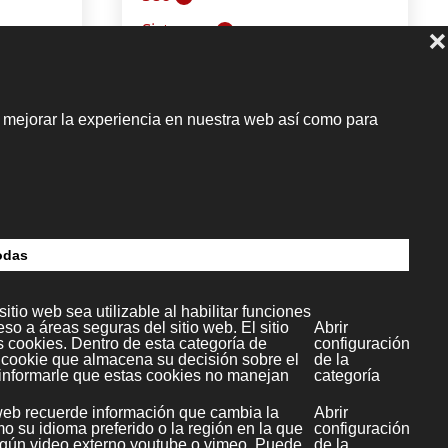
Sistemas
2
Bases de datos
0
Mysql
6
Seguridad
1
Correo
9
Debian
4
Plesk
4
Redes
11
Servidor web
5
Apache
6
Sistemas Operativos
1
Linux
18