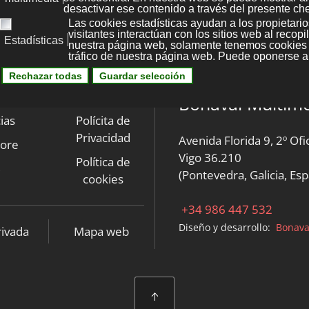
legal
Kit Digital
Bonaval Multime
ias
Polícita de
Privacidad
Avenida Florida 9, 2º Ofi
tore
Vigo 36.210
Política de
B
(Pontevedra, Galicia, Es
cookies
+34 986 447 532
Diseño y desarrollo:
Bonava
rivada
Mapa web