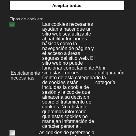
comité de dirección formado por personas de
la compañía. Controle las demandas de los
usuarios o de lo contrario el proceso se
romperá. Y, sobre todo, desarrolle una buena
capacidad para las relaciones interpersonales:
Compruebe que los usuarios están
satisfechos y comprenda que su cargo es
agobiante y que se encontrará forzado al
límite.
La habilidad y la capacidad comercial son
componentes críticos para un CIO.
Concéntrese en proyectos que generen
ingresos y ahorren dinero. Desarrolle y
mantenga relaciones con los otros ejecutivos
y forme parte del círculo de personas que
adoptan decisiones sobre el futuro de la
compañía. Si a esto se añade una