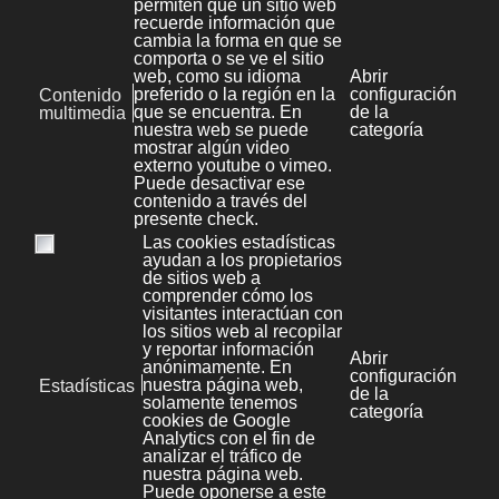
personalidad adecuada, se habrá obtenido un
buen activo para la empresa.
http://www.idg.es/computerworld/%C2%BFAsi-
que-quiere-ser-Director-de-TI?.Consejos-
para-/seccion-ges/articulo-132070
18 Marzo 2010
|
RRHH
Categorías [KB]
Aplicaciones y frameworks
1
Desarrollo web
14