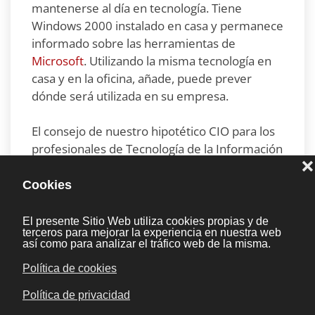
mantenerse al día en tecnología. Tiene
Windows 2000 instalado en casa y permanece
informado sobre las herramientas de
Microsoft
. Utilizando la misma tecnología en
casa y en la oficina, añade, puede prever
dónde será utilizada en su empresa.
El consejo de nuestro hipotético CIO para los
profesionales de Tecnología de la Información
mientras progresan en su carrera: Mantenga
buenas relaciones con todo el mundo. No se
alinee estrechamente sólo con la Dirección
superior. Por el contrario, establezca también
alianzas con la comunidad de usuarios. Actúe
con habilidad política en la compañía.
Comprenda que las demandas planteadas al
departamento superan con mucho los
recursos disponibles. Establezca un buen