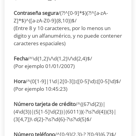
Contraseña segura
/(?!^[0-9]*$)(?!^[a-zA-
Z]*$)^([a-zA-Z0-9]{8,10})$/
(Entre 8 y 10 caracteres, por lo menos un
digito y un alfanumérico, y no puede contener
caracteres espaciales)
Fecha
/^\d{1,2}\/\d{1,2}\/\d{2,4}$/
(Por ejemplo 01/01/2007)
Hora
/^(0[1-9]|1\d|2[0-3]):([0-5]\d):([0-5]\d)$/
(Por ejemplo 10:45:23)
Número tarjeta de crédito
/^((67\d{2})|
(4\d{3})|(5[1-5]\d{2})|(6011))(-?\s?\d{4}){3}|
(3[4,7])\ d{2}-?\s?\d{6}-?\s?\d{5}$/
Número teléfono
/^[0-9]{2,3}-? ?[0-9]{6,7}$/