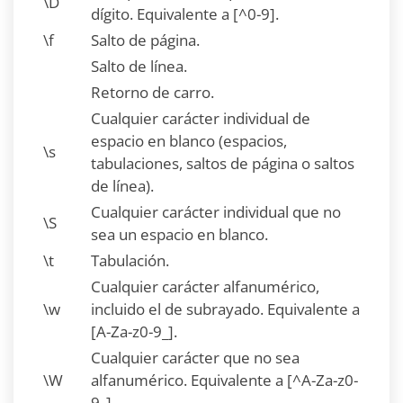
\D
dígito. Equivalente a [^0-9].
\f
Salto de página.
Salto de línea.
Retorno de carro.
Cualquier carácter individual de
espacio en blanco (espacios,
\s
tabulaciones, saltos de página o saltos
de línea).
Cualquier carácter individual que no
\S
sea un espacio en blanco.
\t
Tabulación.
Cualquier carácter alfanumérico,
\w
incluido el de subrayado. Equivalente a
[A-Za-z0-9_].
Cualquier carácter que no sea
\W
alfanumérico. Equivalente a [^A-Za-z0-
9_].