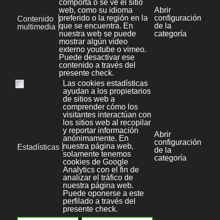
2 Junio 2011
|
Desarrollo web
Anterior
Siguiente
Categorías [KB]
Aplicaciones y frameworks
1
Desarrollo web
14
Wordpress
9
Joomla
16
Prestashop
1