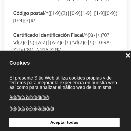
Código postal
/^([1-9]{2}|[0-9][1-9]|[1-9][0-9])
[0-9]{3}$/
Certificado Identificación Fiscal
/^(X(-|\.)?0?
\d{7}(-|\.)?[A-Z]|[A-Z](-|\.)?\d{7}(-|\.)? [0-9A-
Z]|\d{8}(-|\.)?[A-Z])$/
Ejemplo de función en
JavaScript:
function validate(campo) {
	var RegExPattern = /(?!^[0-9]*$)(?!^