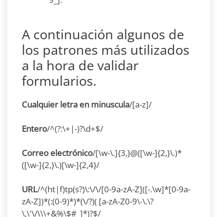
A continuación algunos de
los patrones más utilizados
a la hora de validar
formularios.
Cualquier letra en minuscula
/[a-z]/
Entero
/^(?:\+|-)?\d+$/
Correo electrónico
/[\w-\.]{3,}@([\w-]{2,}\.)*
([\w-]{2,}\.)[\w-]{2,4}/
URL
/^(ht|f)tp(s?)\:\/\/[0-9a-zA-Z]([-.\w]*[0-9a-
zA-Z])*(:(0-9)*)*(\/?)( [a-zA-Z0-9\-\.\?
\,\'\/\\\+&%\$#_]*)?$/