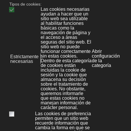
	var errorMessage = 'Campo Incorrecto.
	if ((campo.value.match(RegExPattern))
		alert('Campo Correcto');
	} else {
		alert(errorMessage);
	campo.focus();
	}
}
Tutorial en PDF