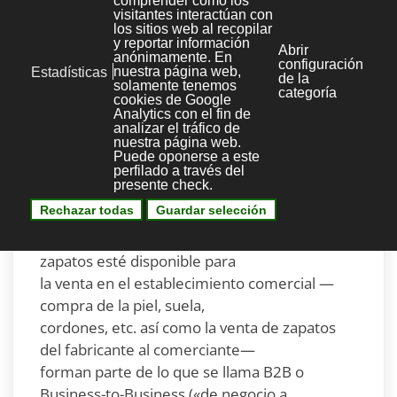
Business-to-Customer («del negocio
al cliente», en inglés). B2C se refiere a la
estrategia que desarrollan las
empresas comerciales para llegar
directamente al cliente o usuario final.
Un ejemplo de transacción B2C puede ser la
compra de un par de zapatos en
una zapatería de barrio, por un individuo. Sin
embargo, todas las
transacciones necesarias para que ese par de
zapatos esté disponible para
la venta en el establecimiento comercial —
compra de la piel, suela,
cordones, etc. así como la venta de zapatos
del fabricante al comerciante—
forman parte de lo que se llama B2B o
Business-to-Business («de negocio a