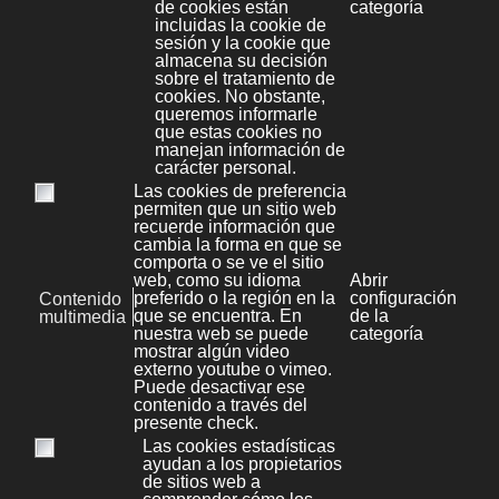
Por lo tanto, el nombre CRM hace referencia
a una estrategia de negocio basada
principalmente en la satisfacción de los
clientes, pero también a los sistemas
informáticos que dan soporte a esta
estrategia.
B2C - Business-to-Customer
Se refiere a las
transacciones efectuadas entre la empresa y
el cliente
final, el consumidor.
B2C es la abreviatura de la expresión
Business-to-Consumer («del negocio al
consumidor», en inglés). Se pronuncia
bi?.tu?.si?.
A veces, estas siglas también responden a