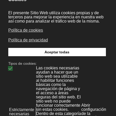
Definición:
La administración de la relación con los
clientes, CRM, es parte de una estrategia de
negocio centrada en el cliente. Una parte
fundamental de su idea es, precisamente, la
de recopilar la mayor cantidad de información
posible sobre los clientes, para poder dar
valor a la oferta. La empresa debe trabajar
para conocer las necesidades de los mismos y
así poder adelantar una oferta y mejorar la
calidad en la atención.
Cuando hablamos de mejorar la oferta nos
referimos a poder brindarles soluciones a los
clientes que se adecuen perfectamente a sus
necesidades, y no como rezan muchos
opositores a esta disciplinas generarles
nuevas necesidades.