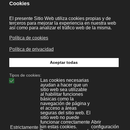
4.
Operación del Servicio
y
5.
Mejora Continua del Servicio
Nos felicitamos por este logro.
2 May 2011
Anterior
Siguiente