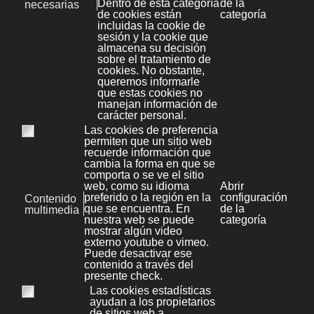
Bonaval Multimedia S.L.
Avenida Florida 9, 2º Ofic.4
Vigo 36.210
(Pontevedra, Galicia, España)
+34 986 447 532
Diseño y desarrollo:
Bonaval Multimedia SL
Copyright ©
Aviso legal
Kit Digital