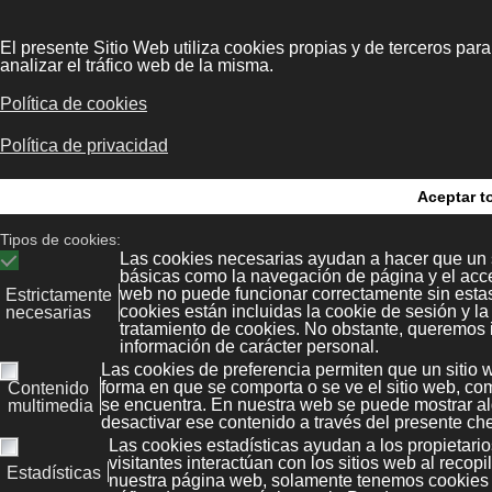
a en Internet
Com
tes
Ge