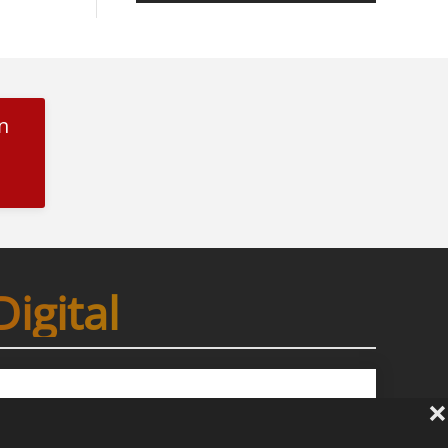
n
igital
Kit Digital