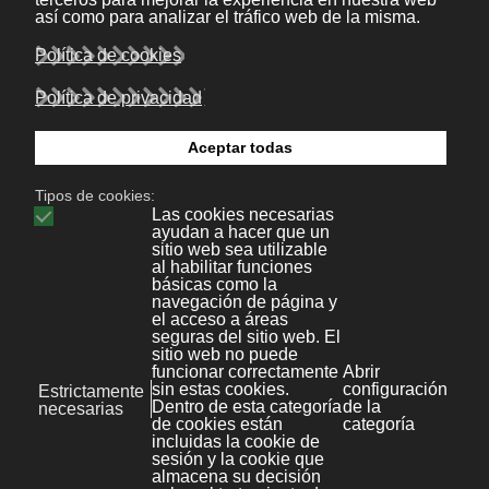
+34 986 447 532
Diseño y desarrollo:
Bonaval Multimedia SL
Copyright ©
Aviso legal
Kit Digital
Noticias
Polícita de Privacidad
File Store
Política de cookies
KB