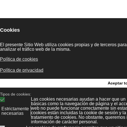
legal
Kit Digital
Bonaval Multime
ias
Polícita de
Privacidad
Avenida Florida 9, 2º Ofi
tore
Vigo 36.210
Política de
B
(Pontevedra, Galicia, Es
cookies
+34 986 447 532
Diseño y desarrollo:
Bonava
rivada
Mapa web