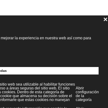
dia S.L.
c.4
paña)
l Multimedia SL
Copyright ©