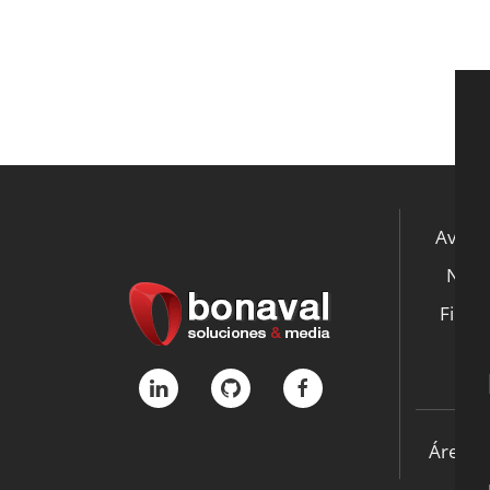
Aviso 
Notic
File S
K
Área p