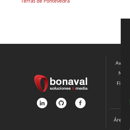
Terras de Pontevedra
Aviso 
Notic
File S
K
Área p