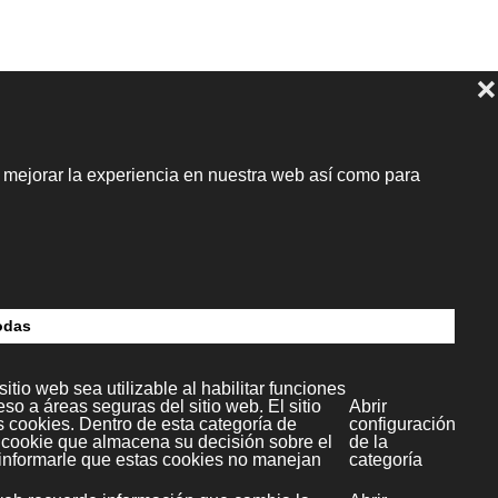
dia S.L.
c.4
paña)
l Multimedia SL
Copyright ©