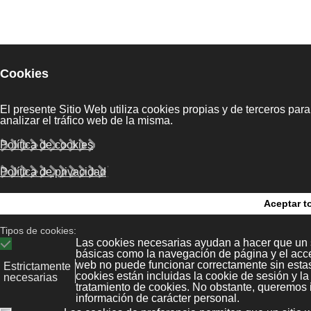
legal
Kit Digital
Bonaval Multime
ias
Polícita de
Privacidad
Avenida Florida 9, 2º Ofi
tore
Vigo 36.210
Política de
B
(Pontevedra, Galicia, Es
cookies
+34 986 447 532
Diseño y desarrollo:
Bonava
rivada
Mapa web