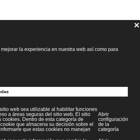
dia S.L.
c.4
paña)
l Multimedia SL
Copyright ©