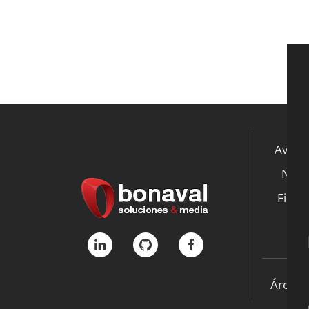
Aviso 
Notic
File S
K
Área p