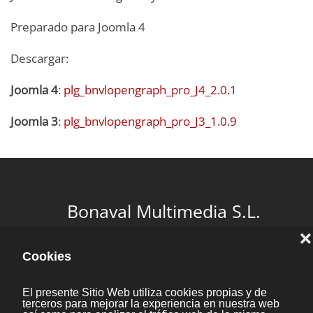
Preparado para Joomla 4
Descargar:
Joomla 4
:
plg_bnvlopengraph_pro_J4_2.0.1
Joomla 3
:
plg_bnvlopengraph_pro_J3_1.0.9
Bonaval Multimedia S.L.
Avenida Florida 9, 2º Ofic.4
Vigo 36.210
(Pontevedra, Galicia, España)