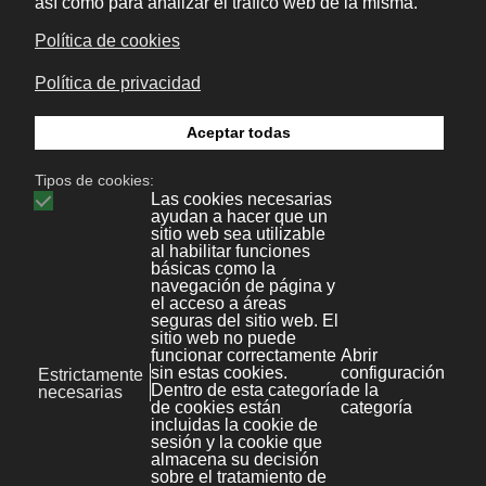
+34 986 447 532
Diseño y desarrollo:
Bonaval Multimedia SL
Copyright ©
Aviso legal
Kit Digital
Noticias
Polícita de Privacidad
File Store
Política de cookies
KB
Área privada