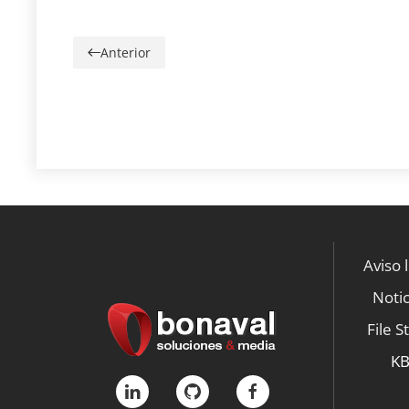
Anterior
Aviso 
Notic
File S
K