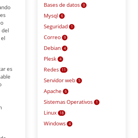
Bases de datos
0
uando
nes
Mysql
6
do
Seguridad
1
 del
Correo
 el
9
Debian
4
Plesk
4
tar es
Redes
11
dable
Servidor web
5
o
Apache
6
Sistemas Operativos
1
n
Linux
18
Windows
4