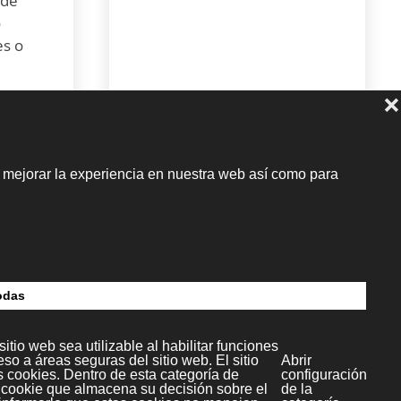
 de
o
es o
or un
oja
s
red