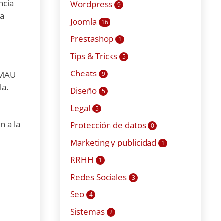
ncia
Wordpress
9
la
Joomla
16
e
Prestashop
1
Tips & Tricks
5
Cheats
a MAU
9
la.
Diseño
5
Legal
5
n a la
Protección de datos
0
Marketing y publicidad
1
RRHH
1
Redes Sociales
3
Seo
4
Sistemas
2