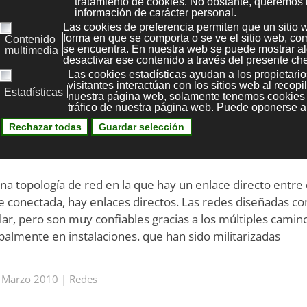
odos con dos
o más caminos entre ellos.
l número de saltos entre dos nodos, es un
hipercubo
. El nú
as hace más difíciles de diseñar e implementar, pero su
a topología de red en la que hay un enlace directo entre
e conectada, hay enlaces directos. Las redes diseñadas co
ar, pero son muy confiables gracias a los múltiples camin
ipalmente en instalaciones. que han sido militarizadas
 Marzo 2010
|
Redes