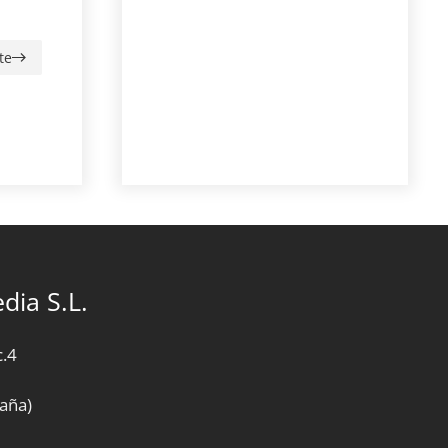
te
dia S.L.
c.4
paña)