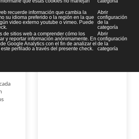
mero
 cada
n
os