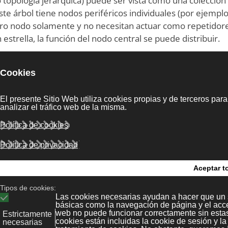
topología jerárquica) puede ser vista como una colección
ste árbol tiene nodos periféricos individuales (por ejempl
 otro nodo solamente y no necesitan actuar como repetidor
estrella, la función del nodo central se puede distribuir.
los nodos individuales pueden quedar aislados de la red p
i falla un enlace que conecta con un nodo hoja, ese nodo h
e no sea hoja, la sección entera queda aislada del resto.
 necesita para retransmitir todo a todos los nodos, se
ue permiten mantener un listado de las identidades de lo
switches de red “aprenderían” cómo es la estructura de la 
odos y luego observando de dónde vienen los paquetes