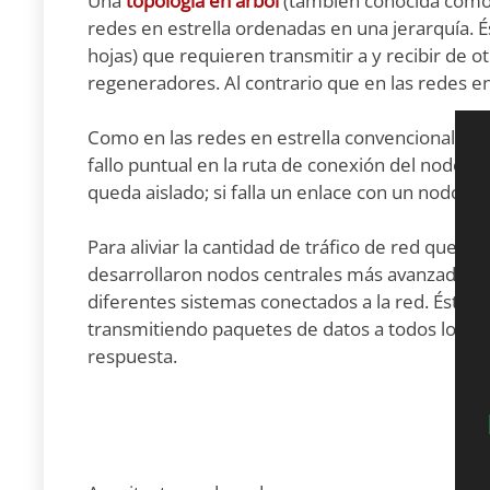
Una
topología en árbol
(también conocida como 
redes en estrella ordenadas en una jerarquía. É
hojas) que requieren transmitir a y recibir de
regeneradores. Al contrario que en las redes en 
Como en las redes en estrella convencionales, 
fallo puntual en la ruta de conexión del nodo. S
queda aislado; si falla un enlace con un nodo qu
Para aliviar la cantidad de tráfico de red que se
desarrollaron nodos centrales más avanzados q
diferentes sistemas conectados a la red. Éstos 
transmitiendo paquetes de datos a todos los n
respuesta.