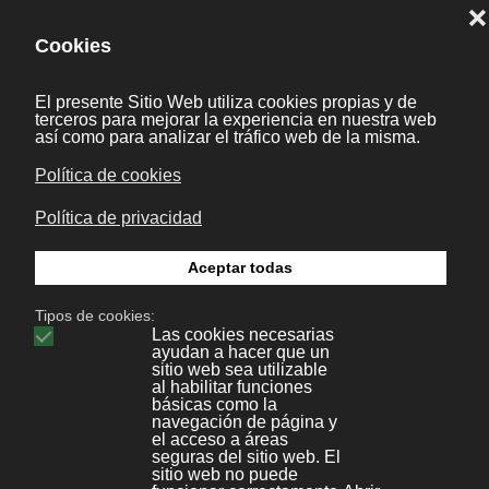
para que las peticiones conecten con la
red de una posición remota, responden
llamadas telefónicas entrantes o
reconocen la petición de la red y realizan
los chequeos necesarios de seguridad y
otros procedimientos necesarios para
registrar a un usuario en la red.
Servidor de uso
: realiza la parte lógica de
la informática o del negocio de un uso del
cliente, aceptando las instrucciones para
que se realicen las operaciones de un sitio
de trabajo y sirviendo los resultados a su
vez al sitio de trabajo, mientras que el sitio
de trabajo realiza el interfaz operador o la
porción del GUI del proceso (es decir, la
lógica de la presentación) que se requiere
para trabajar correctamente.