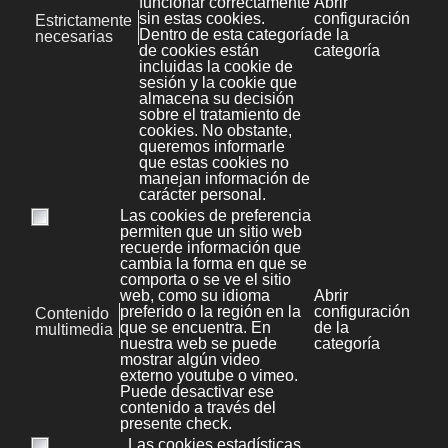
Servidor web
: almacena documentos
HTML, imágenes, archivos de texto,
escrituras, y demás material Web
compuesto por datos (conocidos
colectivamente como contenido), y
distribuye este contenido a clientes que la
piden en la red.
Servidor de reserva
: tiene el software de
reserva de la red instalado y tiene
cantidades grandes de almacenamiento
de la red en discos duros u otras formas
del almacenamiento (cinta, etc.)
disponibles para que se utilice con el fin
de asegurarse de que la pérdida de un
servidor principal no afecte a la red. Esta
técnica también es denominada
clustering
.