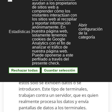
Impresoras
: muchas impresoras son
capaces de actuar como parte de una red
de ordenadores sin ningún otro
dispositivo, tal como un
"print server"
, a
actuar como intermediario entre la
impresora y el dispositivo que está
solicitando un trabajo de impresión de ser
terminado.
Terminal tonto
: muchas redes utilizan
este tipo de equipo en lugar de puestos
de trabajo para la entrada de datos. En
estos sólo se exhiben datos o se
introducen. Este tipo de terminales,
trabajan contra un servidor, que es quien
realmente procesa los datos y envía
pantallas de datos a los terminales.