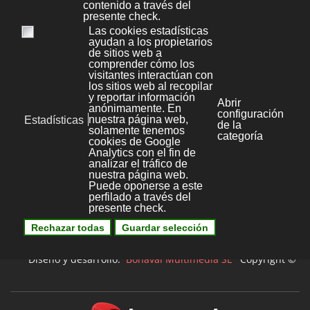
Linux
18
Windows
4
Bonaval Multimedia S.L.
Avenida Florida 9, 2º Ofic.4
Vigo 36.210
(Pontevedra, Galicia, España)
+34 986 447 532
Diseño y desarrollo:
Bonaval Multimedia SL
Copyright ©