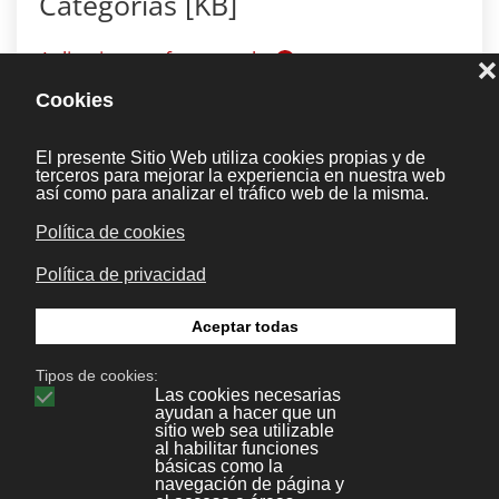
Categorías [KB]
Aplicaciones y frameworks
1
Desarrollo web
14
Wordpress
9
Joomla
16
Prestashop
1
Tips & Tricks
5
Cheats
9
Diseño
5
Legal
5
Protección de datos
0
Marketing y publicidad
1
RRHH
1