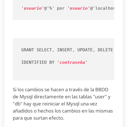
'
usuario
'@'%' por '
usuario
'@'localhost'
GRANT SELECT, INSERT, UPDATE, DELETE ON 
b
IDENTIFIED BY '
contraseña
'
Si los cambios se hacen a través de la BBDD
de Mysql directamente en las tablas "user" y
"db" hay que reiniciar el Mysql una vez
añadidos o hechos los cambios en las mismas
para que surtan efecto.