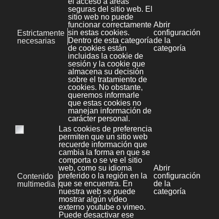
Redes Sociales
3
Seo
4
Sistemas
2
Bases de datos
0
Mysql
6
Seguridad
1
Correo
9
Debian
4
Plesk
4
Redes
11
Servidor web
5
Apache
6
Sistemas Operativos
1