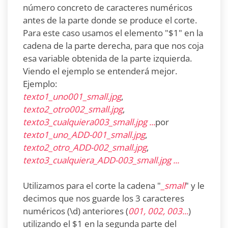
número concreto de caracteres numéricos
antes de la parte donde se produce el corte.
Para este caso usamos el elemento "$1" en la
cadena de la parte derecha, para que nos coja
esa variable obtenida de la parte izquierda.
Viendo el ejemplo se entenderá mejor.
Ejemplo:
texto1_uno001_small.jpg
,
texto2_otro002_small.jpg
,
texto3_cualquiera003_small.jpg ...
por
texto1_uno
_ADD-001_small.jpg
,
texto2_otro
_ADD-002_small.jpg
,
texto3_cualquiera
_ADD-003_small.jpg ...
Utilizamos para el corte la cadena "
_small
" y le
decimos que nos guarde los 3 caracteres
numéricos (\d) anteriores (
001, 002, 003...
)
utilizando el $1 en la segunda parte del