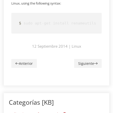
Linux, using the following syntax:
$
 sudo apt-get install renameutils
12 Septiembre 2014
|
Linux
Anterior
Siguiente
Categorías [KB]