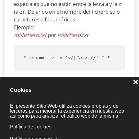
especiales que no están entre la letra a y la z
(a-z) . Dejando en el nombre del fichero solo
caracteres alfanuméricos.
Ejemplo:
mi-fichero.txt
por
mifichero.txt
# rename -v -n 'v/[^a-z]//' *.*
Para cambiar varios caracteres lo ejecutamos
varias veces:
Ejemplo:
mi-fichero-con-varios-caracteres.txt
por
mificheroconvarioscaracteres.txt
Lo ejecutaremos 4 veces.