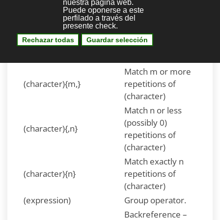
character other
than a b c d e or f)
Match m-n
(character){m,n}
repetitions of
(character)
Match m or more
(character){m,}
repetitions of
(character)
Match n or less
(possibly 0)
(character){,n}
repetitions of
(character)
Match exactly n
(character){n}
repetitions of
(character)
(expression)
Group operator.
Backreference –