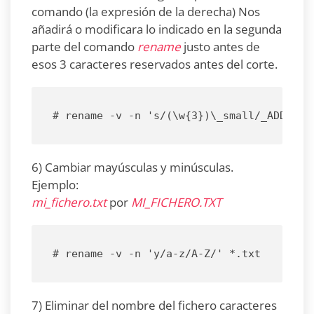
comando (la expresión de la derecha) Nos
añadirá o modificara lo indicado en la segunda
parte del comando
rename
justo antes de
esos 3 caracteres reservados antes del corte.
# rename -v -n 's/(\w{3})\_small/_ADD–$1_
6) Cambiar mayúsculas y minúsculas.
Ejemplo:
mi_fichero.txt
por
MI_FICHERO.TXT
# rename -v -n 'y/a-z/A-Z/' *.txt
7) Eliminar del nombre del fichero caracteres