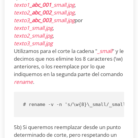
texto1
_abc_001
_small.jpg
,
texto2
_abc_002
_small.jpg
,
texto3
_abc_003
_small.jpg
por
texto1_small.jpg
,
texto2_small.jpg
,
texto3_small.jpg
Utilizamos para el corte la cadena "
_small
" y le
decimos que nos elimine los 8 caracteres (\w)
anteriores, o los reemplace por lo que
indiquemos en la segunda parte del comando
rename
.
# rename -v -n 's/\w{8}\_small/_small/' *
5b) Si queremos reemplazar desde un punto
determinado de corte, pero respetando un