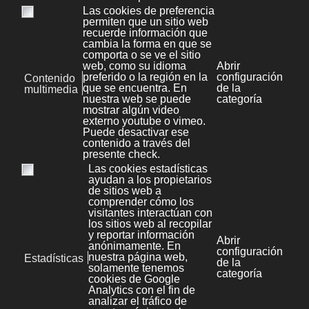
Match 0 or 1
(character)?
instance of
(character)
Match any
character
enclosed in [] (in
this instance, a b c
d e or f) ranges of
[abcdef]
characters such as
[a-z] are
permitted. The
behaviour of this
deserves more
description.
Match any
character NOT
enclosed in [] (in
[^abcdef]
this instance, any