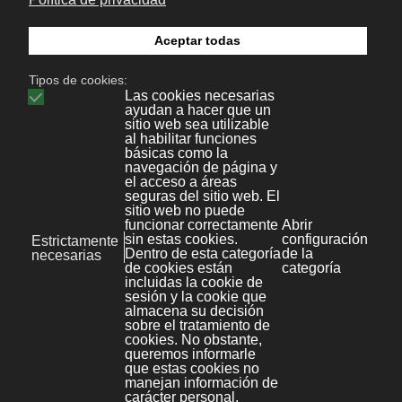
Expresiones regulares
:
A continuación dejo un listado explicando (en
inglés) las
expresiones regulares
que se
pueden utilizar con este comando
rename
:
matches the
^
beginning of the
line
matches the end
$
of the line
Matches any single
.
character
match arbitrarily
(character)*
many occurences
of (character)