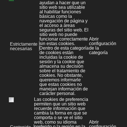
WARNING: REMOTE HOST IDENTIFICATION HAS CHAN
debemos editar el fichero "known_hosts"
para eliminar la línea que ha almacenado
cuando nos hemos conectado anteriormente
desde la misma IP, para ello ejecutamos:
#ssh-keygen -f "/root/.ssh/known_hosts" -R [
ejemplo:
#ssh-keygen -f "/root/.ssh/known_hosts" -R [
Aquí les dejo el enlace al mejor articulo que
encontré sobre el tema.
Link
27 Octubre 2010
|
Linux