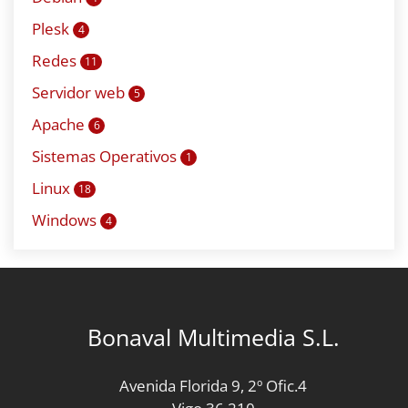
Plesk
4
Redes
11
Servidor web
5
Apache
6
Sistemas Operativos
1
Linux
18
Windows
4
Bonaval Multimedia S.L.
Avenida Florida 9, 2º Ofic.4