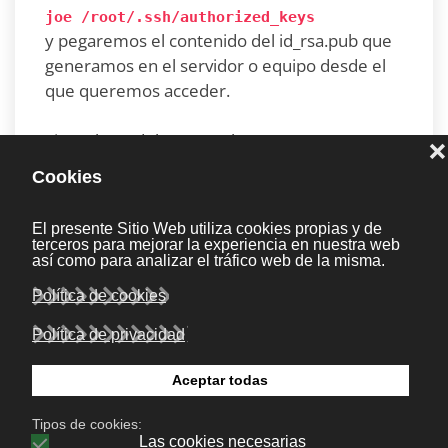
joe /root/.ssh/authorized_keys
y pegaremos el contenido del id_rsa.pub que
generamos en el servidor o equipo desde el
que queremos acceder.
Listo ahora debemos volver a nuestra
computadora personal. Si todo salió bien el
servidor deberia permitirte conectarte sin
perdir ningun password mas allá del
passphrase que usaste al principio para
genera los keys. De este momento en
adelante podrás conectarte al servidor
remoto usando solamente:
ssh usuario[ @ ]servidorremoto.com
En caso de tener algún problema al
conectarnos por ssh del tipo: