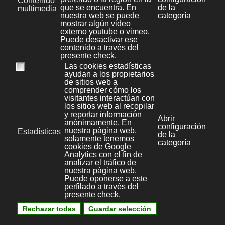
Anterior
Siguiente
Categorías [KB]
Aplicaciones y frameworks
1
Desarrollo web
14
Wordpress
9
Joomla
16
Prestashop
1
Tips & Tricks
5
Cheats
9