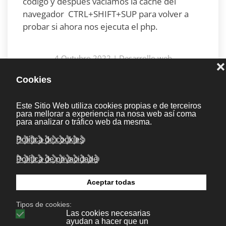
código y después vaciamos la cache del
navegador CTRL+SHIFT+SUP para volver a
probar si ahora nos ejecuta el php.
4 Outubro 2022
|
Desarrollo web
Seguinte
Bonaval Multimedia S.L.
Avenida Florida 9, 2º Ofic.4
Vigo 36.210