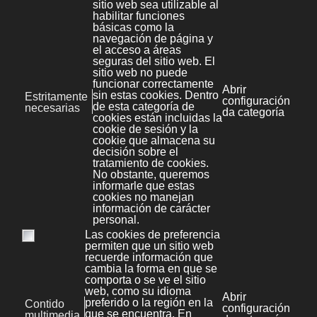
(Pontevedra, Galicia, España)
+34 986 447 532
Diseño y desarrollo:
Bonaval Multimedia SL
Copyright ©
Aviso legal
Kit Digital
Novas
Política de Privacidade
File Store
Política de cookies