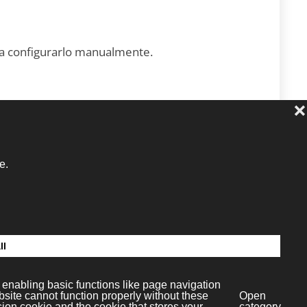
er a configurarlo manualmente.
dia S.L.
c.4