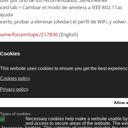
router por uno de los recomendados: 36/40/44/48
nced tab > Cambiar el modo de wireless a IEEE 802.11ac
 ayuda
cerlo, probar a eliminar (olvidar) el perfil de WiFi, y volv
/home/forum/topic/217836
[English]
12 July 2022
|
Redes
Bonaval Multime
legal
Kit Digital
ws
Privacy policy
Avenida Florida 9, 2º Ofi