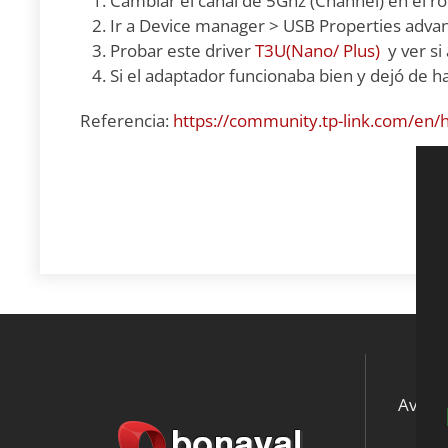
Cambiar el canal de 5Ghz (Channel) en el 
Ir a Device manager > USB Properties adva
Probar este driver
T3U(Nano/ Plus)
y ver si
Si el adaptador funcionaba bien y dejó de ha
Referencia:
https://community.tp-link.com/en
Aviso 
Ne